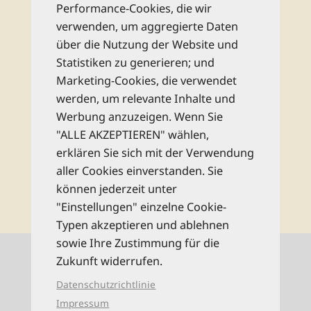
Performance-Cookies, die wir
Abonnieren Sie unseren kostenlosen
verwenden, um aggregierte Daten
monatlichen Newsletter und bleiben Sie
über die Nutzung der Website und
bestens informiert zu allen Reise-Neuheiten
Statistiken zu generieren; und
und Wissenswertem aus dem Reise Know-
Marketing-Cookies, die verwendet
How Verlag!
werden, um relevante Inhalte und
Werbung anzuzeigen. Wenn Sie
Rechtliche Hinweise
"ALLE AKZEPTIEREN" wählen,
erklären Sie sich mit der Verwendung
aller Cookies einverstanden. Sie
abonnieren
können jederzeit unter
"Einstellungen" einzelne Cookie-
Typen akzeptieren und ablehnen
sowie Ihre Zustimmung für die
Kontaktinformationen
Zukunft widerrufen.
Datenschutzrichtlinie
0521 94649-0 (Mo–Fr: 9–16 Uhr)
Impressum