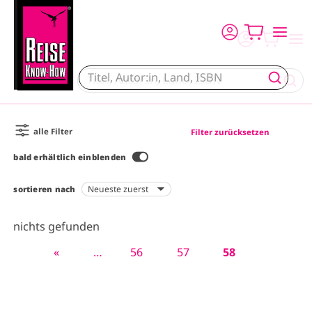
Direkt zum Inhalt
alle Filter
Filter zurücksetzen
bald erhältlich einblenden
sortieren nach
nichts gefunden
E
«
…
P
56
P
57
A
58
S
r
a
a
k
e
s
g
g
t
i
t
e
e
u
t