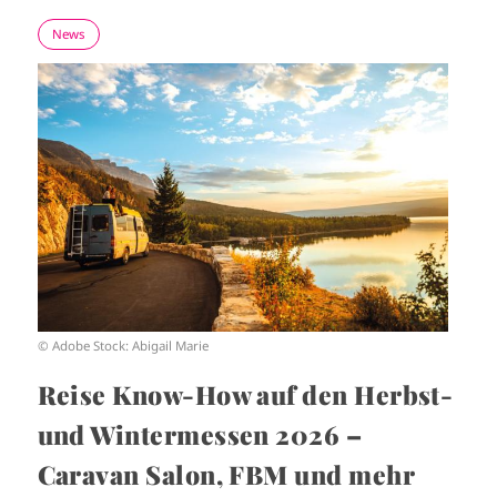
News
I
m
a
g
e
© Adobe Stock: Abigail Marie
Reise Know-How auf den Herbst-
und Wintermessen 2026 –
Caravan Salon, FBM und mehr