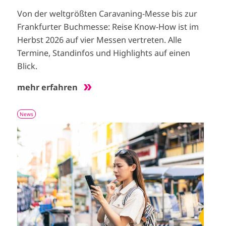
Von der weltgrößten Caravaning-Messe bis zur
Frankfurter Buchmesse: Reise Know-How ist im
Herbst 2026 auf vier Messen vertreten. Alle
Termine, Standinfos und Highlights auf einen
Blick.
mehr erfahren
News
I
m
a
g
e