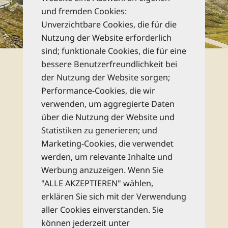
und fremden Cookies:
Unverzichtbare Cookies, die für die
zu den Katalogen
Nutzung der Website erforderlich
sind; funktionale Cookies, die für eine
Newsletter
bessere Benutzerfreundlichkeit bei
der Nutzung der Website sorgen;
Performance-Cookies, die wir
Abonnieren Sie unseren kostenlosen
verwenden, um aggregierte Daten
monatlichen Newsletter und bleiben Sie
über die Nutzung der Website und
bestens informiert zu allen Reise-Neuheiten
Statistiken zu generieren; und
und Wissenswertem aus dem Reise Know-
Marketing-Cookies, die verwendet
How Verlag!
werden, um relevante Inhalte und
Werbung anzuzeigen. Wenn Sie
Rechtliche Hinweise
"ALLE AKZEPTIEREN" wählen,
erklären Sie sich mit der Verwendung
aller Cookies einverstanden. Sie
abonnieren
können jederzeit unter