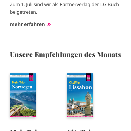
Zum 1. Juli sind wir als Partnerverlag der LG Buch
beigetreten.
mehr erfahren
Unsere Empfehlungen des Monats
I
I
m
m
a
a
g
g
e
e