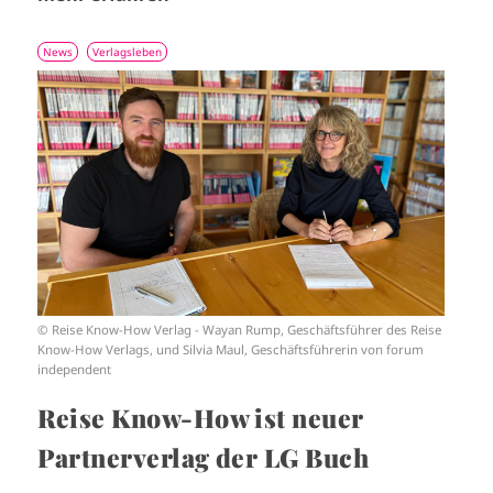
News
Verlagsleben
I
m
a
g
e
© Reise Know-How Verlag - Wayan Rump, Geschäftsführer des Reise
Know-How Verlags, und Silvia Maul, Geschäftsführerin von forum
independent
Reise Know-How ist neuer
Partnerverlag der LG Buch