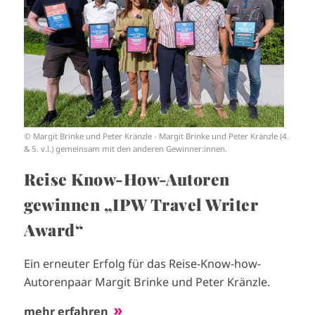
g
e
© Margit Brinke und Peter Kränzle - Margit Brinke und Peter Kränzle (4.
& 5. v.l.) gemeinsam mit den anderen Gewinner:innen.
Reise Know-How-Autoren
gewinnen „IPW Travel Writer
Award“
Ein erneuter Erfolg für das Reise-Know-how-
Autorenpaar Margit Brinke und Peter Kränzle.
mehr erfahren