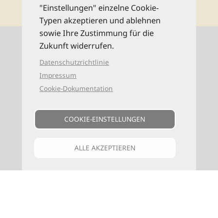
"Einstellungen" einzelne Cookie-
Typen akzeptieren und ablehnen
sowie Ihre Zustimmung für die
Kontaktinformationen
Zukunft widerrufen.
Datenschutzrichtlinie
0521 94649-0 (Mo–Fr: 9–16 Uhr)
Impressum
Cookie-Dokumentation
info@reise-know-how.de
COOKIE-EINSTELLUNGEN
ALLE AKZEPTIEREN
VERLAG
F