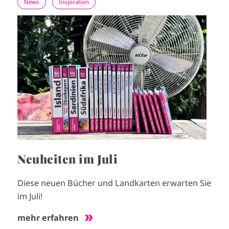
News
Inspiration
I
m
a
g
e
Neuheiten im Juli
Diese neuen Bücher und Landkarten erwarten Sie
im Juli!
mehr erfahren