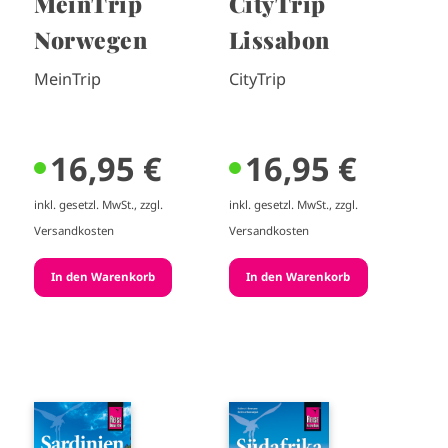
MeinTrip
CityTrip
Norwegen
Lissabon
MeinTrip
CityTrip
16,95 €
16,95 €
inkl. gesetzl. MwSt., zzgl.
inkl. gesetzl. MwSt., zzgl.
Versandkosten
Versandkosten
I
I
m
m