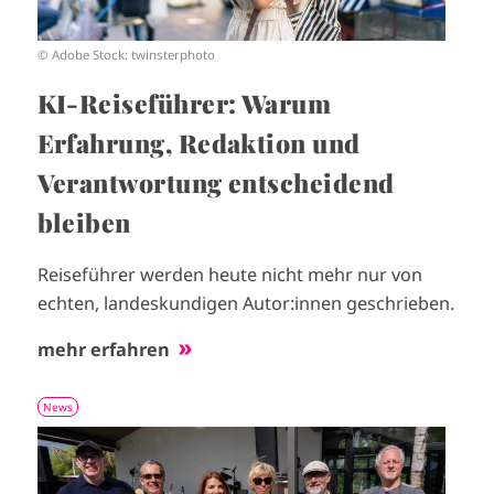
© Adobe Stock: twinsterphoto
KI-Reiseführer: Warum
Erfahrung, Redaktion und
Verantwortung entscheidend
bleiben
Reiseführer werden heute nicht mehr nur von
echten, landeskundigen Autor:innen geschrieben.
mehr erfahren
News
I
m
a