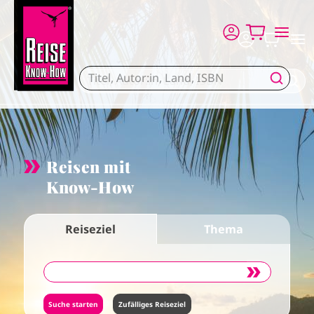
Direkt zum Inhalt
Reisen mit
Know-How
Reiseziel
Thema
Zufälliges Reiseziel