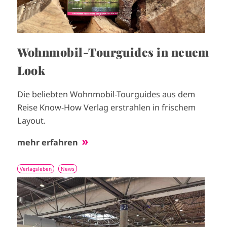
Wohnmobil-Tourguides in neuem
Look
Die beliebten Wohnmobil-Tourguides aus dem
Reise Know-How Verlag erstrahlen in frischem
Layout.
mehr erfahren
Verlagsleben
News
I
m
a
g
e