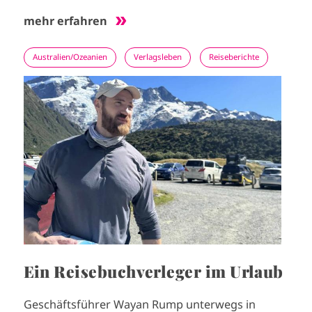
mehr erfahren
Australien/Ozeanien
Verlagsleben
Reiseberichte
I
m
a
g
e
Ein Reisebuchverleger im Urlaub
Geschäftsführer Wayan Rump unterwegs in