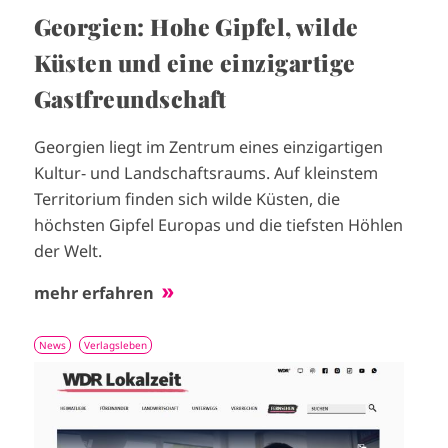
Georgien: Hohe Gipfel, wilde
Küsten und eine einzigartige
Gastfreundschaft
Georgien liegt im Zentrum eines einzigartigen
Kultur- und Landschaftsraums. Auf kleinstem
Territorium finden sich wilde Küsten, die
höchsten Gipfel Europas und die tiefsten Höhlen
der Welt.
mehr erfahren
News
Verlagsleben
I
m
a
g
e