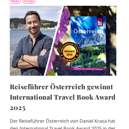
News
Europa
I
m
a
g
e
Reiseführer Österreich gewinnt
International Travel Book Award
2025
Der Reiseführer Österreich von Daniel Krasa hat
den International Travel Book Award 2025 in der