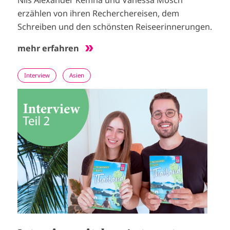
Nils Alexander Kemna und Vanessa Mosch
erzählen von ihren Recherchereisen, dem
Schreiben und den schönsten Reiseerinnerungen.
mehr erfahren
Interview
Asien
I
m
a
g
e