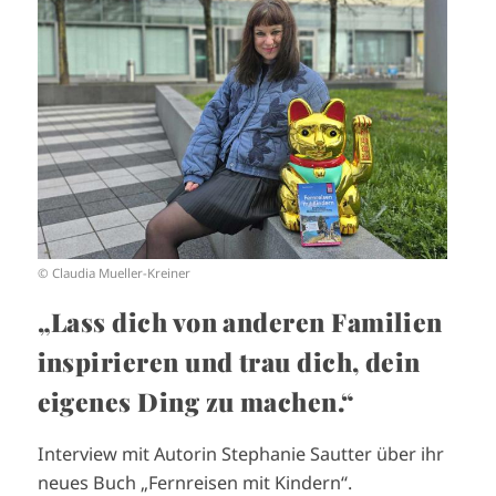
I
m
a
g
e
© Claudia Mueller-Kreiner
„Lass dich von anderen Familien
inspirieren und trau dich, dein
eigenes Ding zu machen.“
Interview mit Autorin Stephanie Sautter über ihr
neues Buch „Fernreisen mit Kindern“.