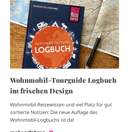
m
a
g
e
Wohnmobil-Tourguide Logbuch
im frischen Design
Wohnmobil-Reisewissen und viel Platz für gut
sortierte Notizen: Die neue Auflage des
Wohnmobil-Logbuchs ist da!