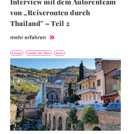
Interview mit dem Autorenteam
von „Reiserouten durch
Thailand" – Teil 2
mehr erfahren
Europa
Länder der Welt
Asien
I
m
a
g
e