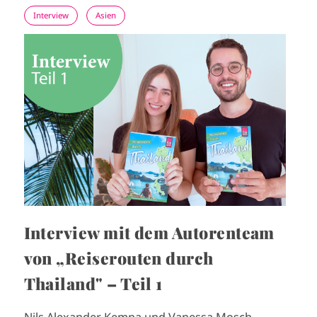
Interview
Asien
I
m
a
g
e
Interview mit dem Autorenteam
von „Reiserouten durch
Thailand" – Teil 1