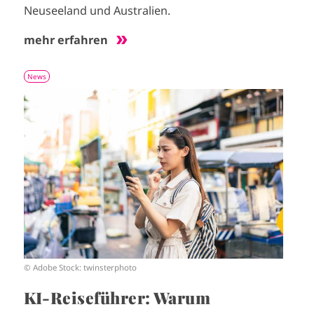
Neuseeland und Australien.
mehr erfahren
News
I
m
a
g
e
© Adobe Stock: twinsterphoto
KI-Reiseführer: Warum