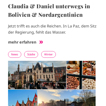
Claudia & Daniel unterwegs in
Bolivien & Nordargentinien
Jetzt trifft es auch die Reichen. In La Paz, dem Sitz
der Regierung, fehlt das Wasser.
mehr erfahren
News
Städte
Winter
I
m
a
g
e