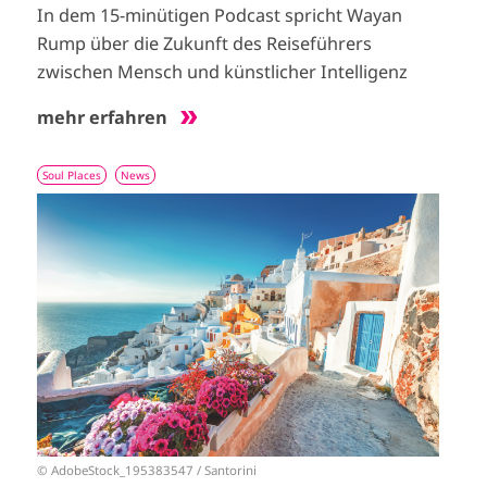
In dem 15-minütigen Podcast spricht Wayan
Rump über die Zukunft des Reiseführers
zwischen Mensch und künstlicher Intelligenz
mehr erfahren
Soul Places
News
I
m
a
g
e
© AdobeStock_195383547 / Santorini