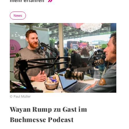
mehr erfahren
News
I
m
a
g
e
© Paul Müller
Wayan Rump zu Gast im
Buchmesse Podcast