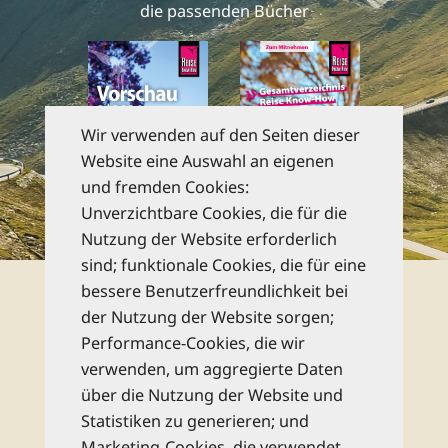
die passenden Bücher
Wir verwenden auf den Seiten dieser
Website eine Auswahl an eigenen
und fremden Cookies:
Unverzichtbare Cookies, die für die
zu den Katalogen
Nutzung der Website erforderlich
sind; funktionale Cookies, die für eine
Newsletter
bessere Benutzerfreundlichkeit bei
der Nutzung der Website sorgen;
Performance-Cookies, die wir
Abonnieren Sie unseren kostenlosen
verwenden, um aggregierte Daten
monatlichen Newsletter und bleiben Sie
über die Nutzung der Website und
bestens informiert zu allen Reise-Neuheiten
Statistiken zu generieren; und
und Wissenswertem aus dem Reise Know-
Marketing-Cookies, die verwendet