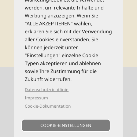
How Verlag!
werden, um relevante Inhalte und
Werbung anzuzeigen. Wenn Sie
Rechtliche Hinweise
"ALLE AKZEPTIEREN" wählen,
erklären Sie sich mit der Verwendung
aller Cookies einverstanden. Sie
abonnieren
können jederzeit unter
"Einstellungen" einzelne Cookie-
Typen akzeptieren und ablehnen
sowie Ihre Zustimmung für die
Kontaktinformationen
Zukunft widerrufen.
Datenschutzrichtlinie
0521 94649-0 (Mo–Fr: 9–16 Uhr)
Impressum
Cookie-Dokumentation
info@reise-know-how.de
COOKIE-EINSTELLUNGEN