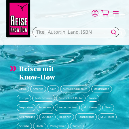
Direkt zum Inhalt
Reisen mit
Know-How
Afrika
Amerika
Asien
Australien/Ozeanien
Deutschland
Europa
Feste & Feiern
Geschichte & Kultur
Inseln
Inspiration
Interview
Länder der Welt
Mobil reisen
News
Orientierung
Outdoor
Regionen
Reiseberichte
Soul Places
Sprache
Städte
Verlagsleben
Winter