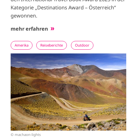
Kategorie „Destinations Award – Österreich“
gewonnen.
mehr erfahren
Amerika
Reiseberichte
Outdoor
I
m
a
g
e
© machaon-lights