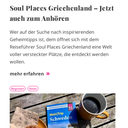
Soul Places Griechenland – Jetzt
auch zum Anhören
Wer auf der Suche nach inspirierenden
Geheimtipps ist, dem öffnet sich mit dem
Reiseführer Soul Places Griechenland eine Welt
voller versteckter Plätze, die entdeckt werden
wollen.
mehr erfahren
Regionen
News
I
m
a
g
e