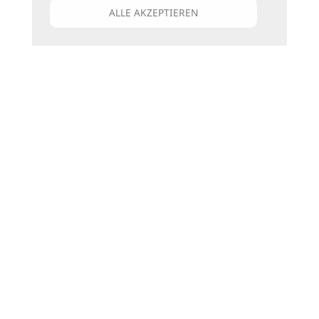
ALLE AKZEPTIEREN
Unsere Kataloge
Für jede Art zu reisen
die passenden Bücher
zu den Katalogen
Newsletter