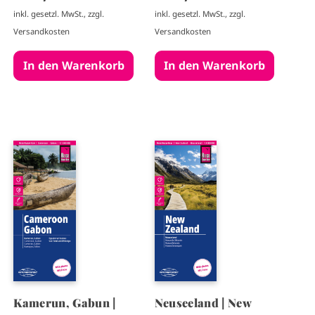
inkl. gesetzl. MwSt., zzgl.
inkl. gesetzl. MwSt., zzgl.
Versandkosten
Versandkosten
I
I
m
m
a
a
g
g
e
e
Kamerun, Gabun |
Neuseeland | New