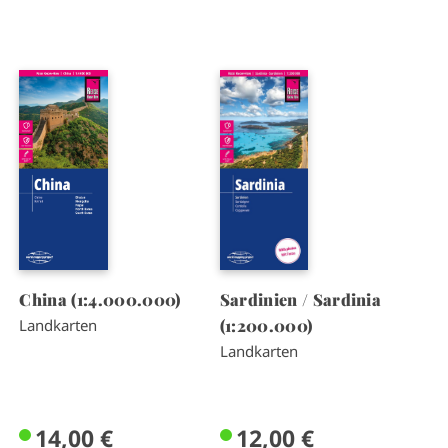
I
I
m
m
a
a
g
g
e
e
China (1:4.000.000)
Sardinien / Sardinia
(1:200.000)
Landkarten
Landkarten
14,00 €
12,00 €