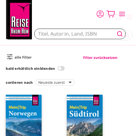
Direkt zum Inhalt
alle Filter
Filter zurücksetzen
bald erhältlich einblenden
sortieren nach
I
I
m
m
a
a
g
g
e
e