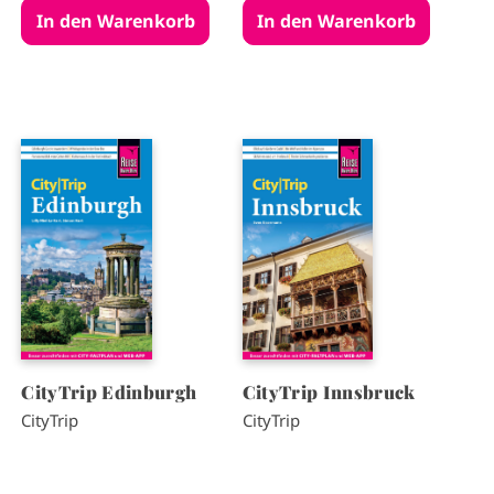
I
I
m
m
a
a
g
g
e
e
CityTrip Edinburgh
CityTrip Innsbruck
CityTrip
CityTrip