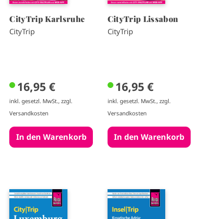
CityTrip Karlsruhe
CityTrip Lissabon
CityTrip
CityTrip
16,95 €
16,95 €
inkl. gesetzl. MwSt., zzgl.
inkl. gesetzl. MwSt., zzgl.
Versandkosten
Versandkosten
I
I
m
m