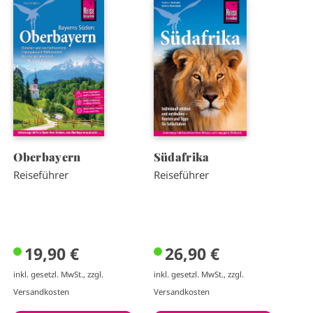
I
I
m
m
a
a
g
g
e
e
Oberbayern
Südafrika
Reiseführer
Reiseführer
19,90 €
26,90 €
inkl. gesetzl. MwSt., zzgl.
inkl. gesetzl. MwSt., zzgl.
Versandkosten
Versandkosten