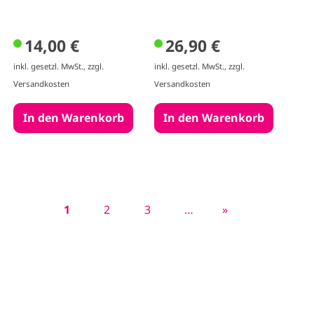
14,00 €
26,90 €
inkl. gesetzl. MwSt., zzgl.
inkl. gesetzl. MwSt., zzgl.
Versandkosten
Versandkosten
A
1
P
2
P
3
…
L
»
S
k
a
a
e
e
t
g
g
t
i
u
e
e
z
t
e
t
e
l
e
n