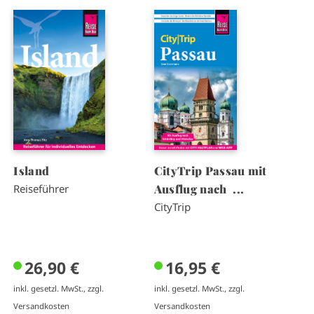
I
I
m
m
a
a
g
g
e
e
Island
CityTrip Passau mit
Ausflug nach ...
Reiseführer
CityTrip
26,90 €
16,95 €
inkl. gesetzl. MwSt., zzgl.
inkl. gesetzl. MwSt., zzgl.
Versandkosten
Versandkosten