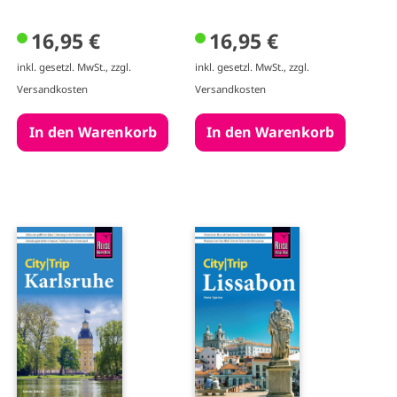
16,95 €
16,95 €
inkl. gesetzl. MwSt., zzgl.
inkl. gesetzl. MwSt., zzgl.
Versandkosten
Versandkosten
I
I
m
m
a
a
g
g
e
e