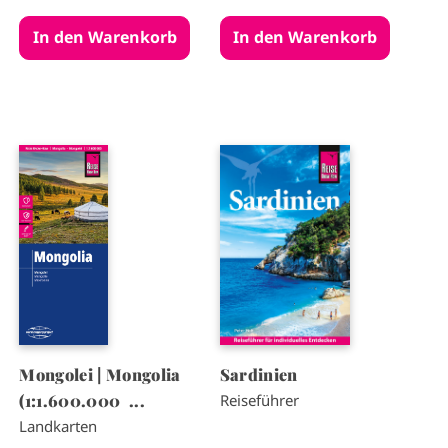
I
I
m
m
a
a
g
g
e
e
Mongolei | Mongolia
Sardinien
(1:1.600.000 ...
Reiseführer
Landkarten