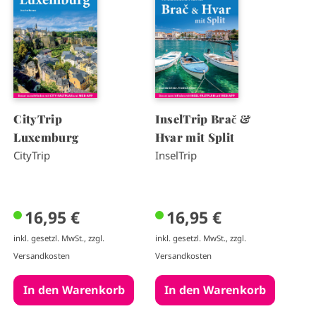
a
a
g
g
e
e
CityTrip
InselTrip Brač &
Luxemburg
Hvar mit Split
CityTrip
InselTrip
16,95 €
16,95 €
inkl. gesetzl. MwSt., zzgl.
inkl. gesetzl. MwSt., zzgl.
Versandkosten
Versandkosten