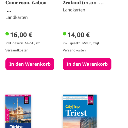
Cameroon, Gabon
Zealand (1:1.00 ...
...
Landkarten
Landkarten
16,00 €
14,00 €
inkl. gesetzl. MwSt., zzgl.
inkl. gesetzl. MwSt., zzgl.
Versandkosten
Versandkosten
I
I
m
m
a
a
g
g
e
e