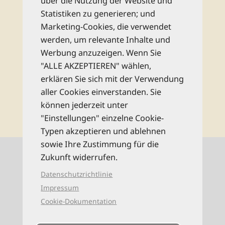
über die Nutzung der Website und
bestens informiert zu allen Reise-Neuheiten
Statistiken zu generieren; und
und Wissenswertem aus dem Reise Know-
Marketing-Cookies, die verwendet
How Verlag!
werden, um relevante Inhalte und
Werbung anzuzeigen. Wenn Sie
Rechtliche Hinweise
"ALLE AKZEPTIEREN" wählen,
erklären Sie sich mit der Verwendung
aller Cookies einverstanden. Sie
abonnieren
können jederzeit unter
"Einstellungen" einzelne Cookie-
Typen akzeptieren und ablehnen
sowie Ihre Zustimmung für die
Kontaktinformationen
Zukunft widerrufen.
Datenschutzrichtlinie
0521 94649-0 (Mo–Fr: 9–16 Uhr)
Impressum
Cookie-Dokumentation
info@reise-know-how.de