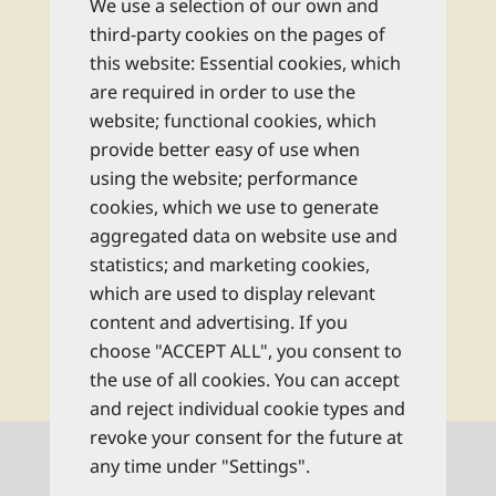
Newsletter
We use a selection of our own and
third-party cookies on the pages of
this website: Essential cookies, which
Abonnieren Sie unseren kostenlosen
are required in order to use the
monatlichen Newsletter und bleiben Sie
website; functional cookies, which
bestens informiert zu allen Reise-Neuheiten
provide better easy of use when
und Wissenswertem aus dem Reise Know-
using the website; performance
How Verlag!
cookies, which we use to generate
aggregated data on website use and
Rechtliche Hinweise
statistics; and marketing cookies,
which are used to display relevant
content and advertising. If you
abonnieren
choose "ACCEPT ALL", you consent to
the use of all cookies. You can accept
and reject individual cookie types and
revoke your consent for the future at
Kontaktinformationen
any time under "Settings".