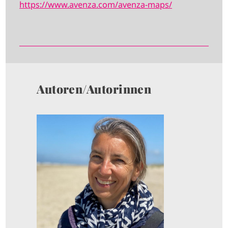
https://www.avenza.com/avenza-maps/
Autoren/Autorinnen
I
M
A
G
E