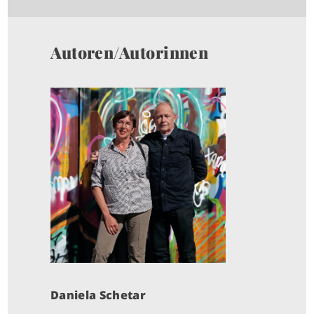
Autoren/Autorinnen
I
M
A
G
E
Daniela Schetar