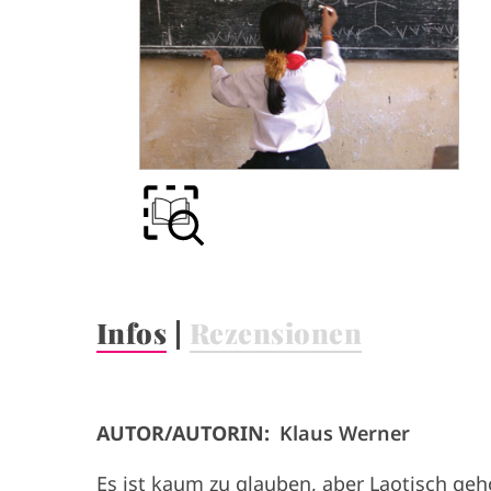
i
i
g
g
a
a
t
t
i
i
o
o
Infos
|
Rezensionen
n
n
AUTOR/AUTORIN:
Klaus Werner
Es ist kaum zu glauben, aber Laotisch geh