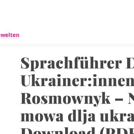
Direkt zum Inhalt
welten
welten
Sprachführer D
Ukrainer:innen
Rosmownyk – 
mowa dlja ukra
Download (PD