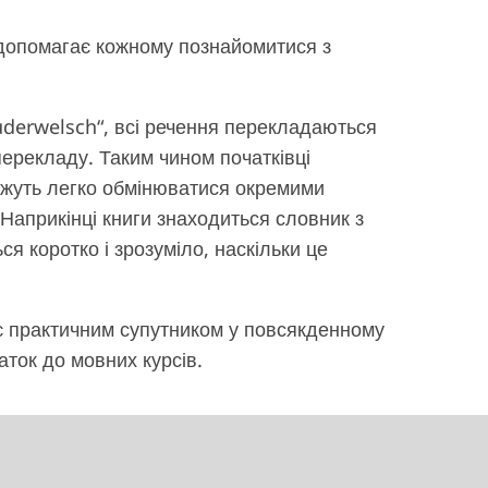
 допомагає кожному познайомитися з
uderwelsch“, всі речення перекладаються
ерекладу. Таким чином початківці
ожуть легко обмінюватися окремими
Наприкінці книги знаходиться словник з
 коротко і зрозуміло, наскільки це
 є практичним супутником у повсякденному
даток до мовних курсів.