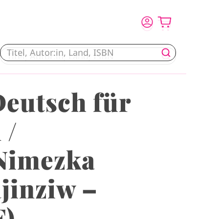
eutsch für
 /
Nimezka
jinziw –
F)