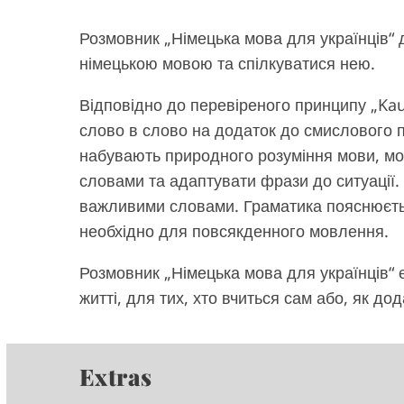
Розмовник „Німецька мова для українців“
німецькою мовою та спілкуватися нею.
Відповідно до перевіреного принципу „Ka
слово в слово на додаток до смислового п
набувають природного розуміння мови, м
словами та адаптувати фрази до ситуації. 
важливими словами. Граматика пояснюється
необхідно для повсякденного мовлення.
Розмовник „Німецька мова для українців“
житті, для тих, хто вчиться сам або, як до
Extras