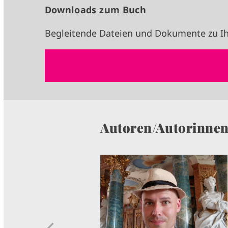
Downloads zum Buch
Begleitende Dateien und Dokumente zu Ih
Autoren/Autorinne
I
M
A
G
E