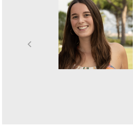
M
A
G
E