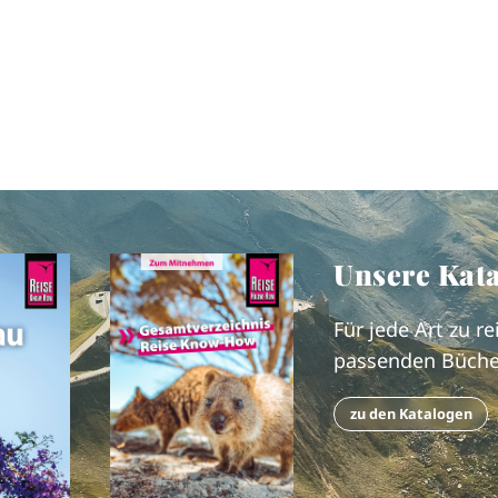
Unsere Kat
Für jede Art zu re
passenden Büche
zu den Katalogen