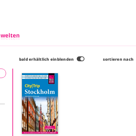
Direkt zum Inhalt
welten
welten
sortieren nach
bald erhältlich einblenden
I
m
a
g
e