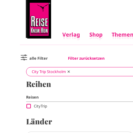
Verlag
Shop
Themen
Verlag
Shop
Themen
M
M
a
Filter zurücksetzen
alle Filter
a
i
City Trip Stockholm
i
Reihen
n
n
Reisen
n
n
CityTrip
a
a
Länder
v
v