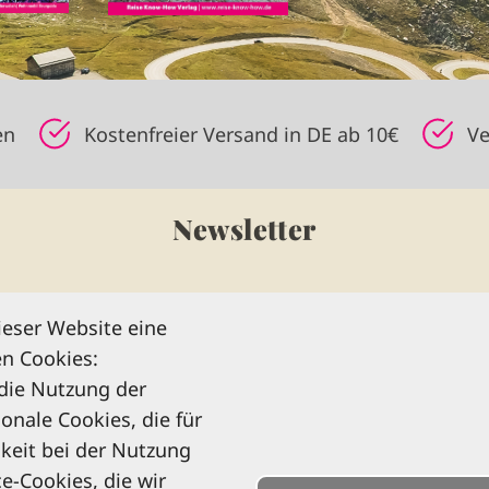
en
Kostenfreier Versand in DE ab 10€
Ve
Newsletter
n Sie unseren kostenlosen monatlichen Newsletter u
ieser Website eine
ns informiert zu allen Reise-Neuheiten und Wissens
n Cookies:
dem Reise Know-How Verlag!
 die Nutzung der
Rechtliche Hinweise
ionale Cookies, die für
keit bei der Nutzung
e-Cookies, die wir