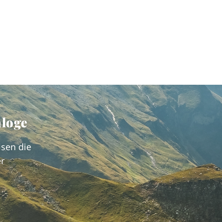
aloge
isen die
r