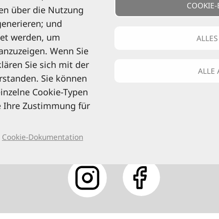
COOKIE-
en über die Nutzung
abonniere
generieren; und
det werden, um
ALLES
anzuzeigen. Wenn Sie
ären Sie sich mit der
Kontaktinformationen
ALLE
rstanden. Sie können
 einzelne Cookie-Typen
0521 94649-0 (Mo–Fr: 9–16 Uhr)
e Ihre Zustimmung für
info@reise-know-how.de
Cookie-Dokumentation