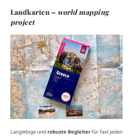
Landkarten –
world mapping
project
I
m
a
g
e
Langlebige und
robuste Begleiter
für fast jeden