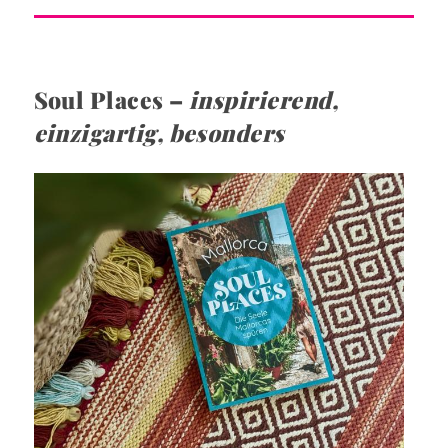
Soul Places –
inspirierend,
einzigartig, besonders
I
m
a
g
e