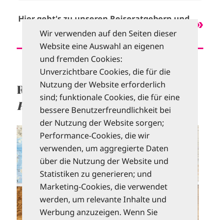
Hier geht's zu unseren Reiseratgebern und
Sachbüchern im Shop
Wir verwenden auf den Seiten dieser
Website eine Auswahl an eigenen
und fremden Cookies:
Unverzichtbare Cookies, die für die
Nutzung der Website erforderlich
Reisetagebücher –
sind; funktionale Cookies, die für eine
Reiseerinnerungen sammeln
bessere Benutzerfreundlichkeit bei
der Nutzung der Website sorgen;
I
Performance-Cookies, die wir
m
verwenden, um aggregierte Daten
a
g
über die Nutzung der Website und
e
Statistiken zu generieren; und
Marketing-Cookies, die verwendet
werden, um relevante Inhalte und
Werbung anzuzeigen. Wenn Sie