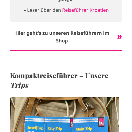
– Leser über den
Reiseführer Kroatien
Hier geht's zu unseren Reiseführern im
Shop
Kompaktreiseführer – Unsere
Trips
I
m
a
g
e