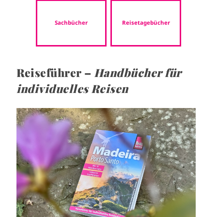
Sachbücher
Reisetagebücher
Reiseführer –
Handbücher für
individuelles Reisen
I
m
a
g
e