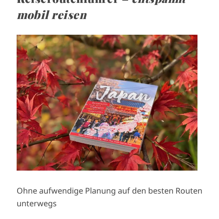
mobil reisen
I
m
a
g
e
Ohne aufwendige Planung auf den besten Routen
unterwegs