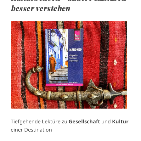
besser verstehen
I
m
a
g
e
Tiefgehende Lektüre zu
Gesellschaft
und
Kultur
einer Destination