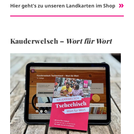
Hier geht's zu unseren Landkarten im Shop
Kauderwelsch –
Wort für Wort
I
m
a
g
e