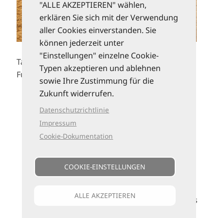
"ALLE AKZEPTIEREN" wählen,
erklären Sie sich mit der Verwendung
aller Cookies einverstanden. Sie
können jederzeit unter
"Einstellungen" einzelne Cookie-
Tagebücher für
Fernweh
, Notizen und kostbare
Typen akzeptieren und ablehnen
Fundstücke von unterwegs
sowie Ihre Zustimmung für die
Zukunft widerrufen.
Ein
liebevoll illustriertes
Reisetagebuch
mit viel Platz für Notizen auf 160
Datenschutzrichtlinie
Seiten gut beschreibbarem Papier mit
Impressum
Punktraster
Cookie-Dokumentation
Handliches Format und tolle Ausstattung:
Fadenheftung, robuster Umschlag,
COOKIE-EINSTELLUNGEN
Sammeltasche für
Erinnerungsstücke
und
Gummiband zum Verschließen
ALLE AKZEPTIEREN
Das perfekte Notizbuch für unterwegs – das
Wohnmobil-Tourguide Logbuch