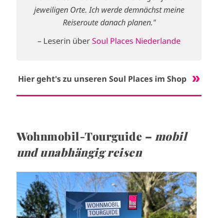
jeweiligen Orte. Ich werde demnächst meine
Reiseroute danach planen."
– Leserin über
Soul Places Niederlande
Hier geht's zu unseren Soul Places im Shop
Wohnmobil-Tourguide –
mobil
und unabhängig reisen
I
m
a
g
e