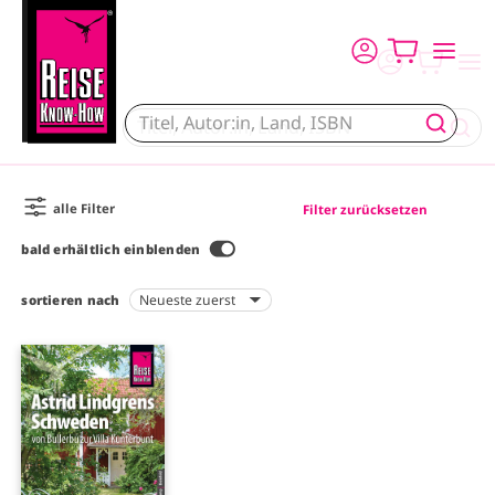
Direkt zum Inhalt
alle Filter
Filter zurücksetzen
bald erhältlich einblenden
sortieren nach
I
m
a
g
e