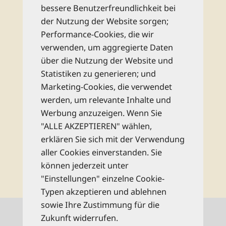
Newsletter
bessere Benutzerfreundlichkeit bei
der Nutzung der Website sorgen;
Performance-Cookies, die wir
Abonnieren Sie unseren kostenlosen
verwenden, um aggregierte Daten
monatlichen Newsletter und bleiben Sie
über die Nutzung der Website und
bestens informiert zu allen Reise-Neuheiten
Statistiken zu generieren; und
und Wissenswertem aus dem Reise Know-
Marketing-Cookies, die verwendet
How Verlag!
werden, um relevante Inhalte und
Werbung anzuzeigen. Wenn Sie
Rechtliche Hinweise
"ALLE AKZEPTIEREN" wählen,
erklären Sie sich mit der Verwendung
aller Cookies einverstanden. Sie
abonnieren
können jederzeit unter
"Einstellungen" einzelne Cookie-
Typen akzeptieren und ablehnen
sowie Ihre Zustimmung für die
Kontaktinformationen
Zukunft widerrufen.