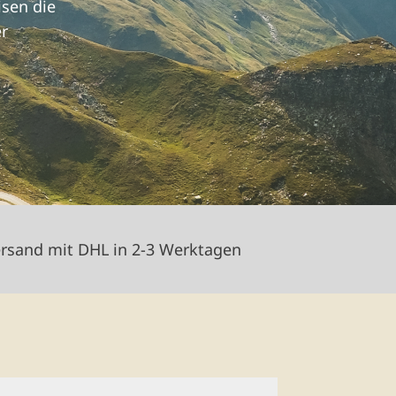
isen die
r
rsand mit DHL in 2-3 Werktagen
nd bleiben