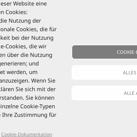
ieser Website eine
ns informiert zu allen Reise-Neuheiten und Wissens
n Cookies:
dem Reise Know-How Verlag!
 die Nutzung der
Rechtliche Hinweise
ionale Cookies, die für
keit bei der Nutzung
e-Cookies, die wir
COOKIE-
en über die Nutzung
abonniere
generieren; und
det werden, um
ALLES
anzuzeigen. Wenn Sie
ären Sie sich mit der
Kontaktinformationen
ALLE
rstanden. Sie können
 einzelne Cookie-Typen
0521 94649-0 (Mo–Fr: 9–16 Uhr)
e Ihre Zustimmung für
info@reise-know-how.de
Cookie-Dokumentation