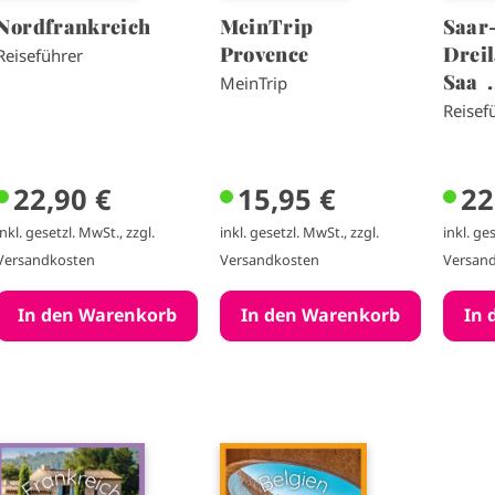
Nordfrankreich
MeinTrip
Saar
Provence
Drei
Reiseführer
Saa .
MeinTrip
Reisef
22,90 €
15,95 €
22
inkl. gesetzl. MwSt., zzgl.
inkl. gesetzl. MwSt., zzgl.
inkl. ge
Versandkosten
Versandkosten
Versan
I
I
m
m