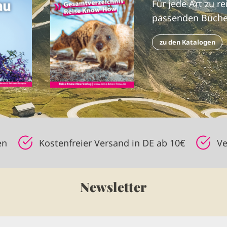
Für jede Art zu re
passenden Büche
zu den Katalogen
en
Kostenfreier Versand in DE ab 10€
Ve
Newsletter
n Sie unseren kostenlosen monatlichen Newsletter u