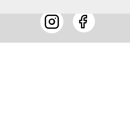
G
SHOP
THEMENWELT
ns
Bald erhältlich
News
 Produkte
Reisen
Länder der Wel
nangebote
Sprache
Reiseinspiratio
andel
Kultur
Newsletter-Arc
Landkarten
Reiseratgeber
Reiseberichte