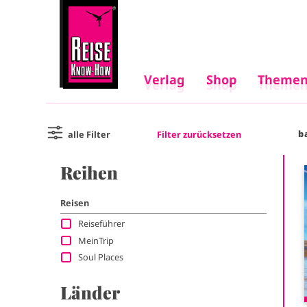
Verlag
Shop
Themen
Verlag
Shop
Themen
M
M
a
b
Filter zurücksetzen
alle Filter
a
i
Reihen
i
n
n
Reisen
Reiseführer
n
n
MeinTrip
Soul Places
a
a
Länder
v
v