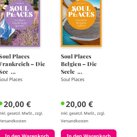
a
a
g
g
e
e
Soul Places
Soul Places
Frankreich – Die
Belgien – Die
See ...
Seele ...
Soul Places
Soul Places
20,00 €
20,00 €
inkl. gesetzl. MwSt., zzgl.
inkl. gesetzl. MwSt., zzgl.
Versandkosten
Versandkosten