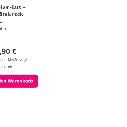
-Lor-Lux –
ländereck
..
ührer
,90 €
setzl. MwSt., zzgl.
dkosten