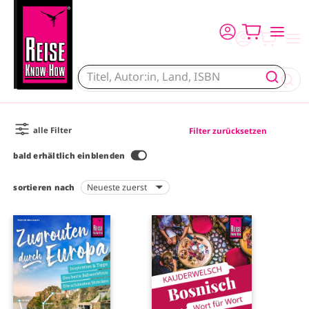
Direkt zum Inhalt
alle Filter
Filter zurücksetzen
bald erhältlich einblenden
sortieren nach
I
I
m
m
a
a
g
g
e
e