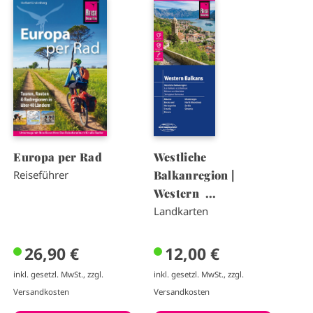
I
I
m
m
a
a
g
g
e
e
Europa per Rad
Westliche
Balkanregion |
Reiseführer
Western ...
Landkarten
26,90 €
12,00 €
inkl. gesetzl. MwSt., zzgl.
inkl. gesetzl. MwSt., zzgl.
Versandkosten
Versandkosten