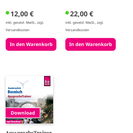
12,00 €
22,00 €
inkl. gesetzl. MwSt., zzgl.
inkl. gesetzl. MwSt., zzgl.
Versandkosten
Versandkosten
I
m
a
g
e
Download
AusspracheTrainer