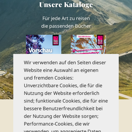
Unsere Kataloge
Für jede Art zu reisen
die passenden Bücher
Wir verwenden auf den Seiten dieser
Website eine Auswahl an eigenen
und fremden Cookies:
Unverzichtbare Cookies, die für die
zu den Katalogen
Nutzung der Website erforderlich
sind; funktionale Cookies, die für eine
Newsletter
bessere Benutzerfreundlichkeit bei
der Nutzung der Website sorgen;
Performance-Cookies, die wir
Abonnieren Sie unseren kostenlosen
verwenden, um aggregierte Daten