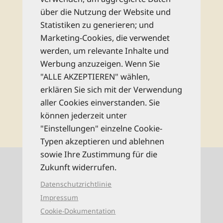
monatlichen Newsletter und bleiben Sie
über die Nutzung der Website und
bestens informiert zu allen Reise-Neuheiten
Statistiken zu generieren; und
und Wissenswertem aus dem Reise Know-
Marketing-Cookies, die verwendet
How Verlag!
werden, um relevante Inhalte und
Werbung anzuzeigen. Wenn Sie
Rechtliche Hinweise
"ALLE AKZEPTIEREN" wählen,
erklären Sie sich mit der Verwendung
aller Cookies einverstanden. Sie
abonnieren
können jederzeit unter
"Einstellungen" einzelne Cookie-
Typen akzeptieren und ablehnen
sowie Ihre Zustimmung für die
Kontaktinformationen
Zukunft widerrufen.
Datenschutzrichtlinie
0521 94649-0 (Mo–Fr: 9–16 Uhr)
Impressum
Cookie-Dokumentation
info@reise-know-how.de