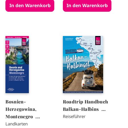
I
I
m
m
a
a
g
g
e
e
Bosnien-
Roadtrip Handbuch
Herzegowina,
Balkan-Halbins ...
Montenegro ...
Reiseführer
Landkarten