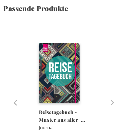
Passende Produkte
I
m
a
g
e
Reisetagebuch -
Muster aus aller ...
Journal