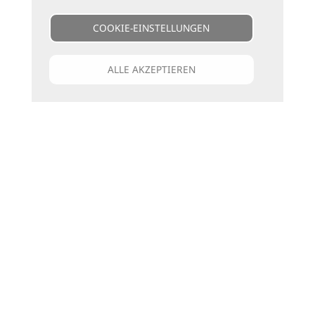
COOKIE-EINSTELLUNGEN
ALLE AKZEPTIEREN
Unsere Kataloge
Für jede Art zu reisen
die passenden Bücher