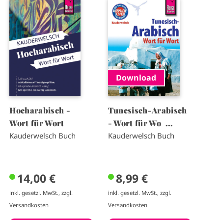
I
I
m
m
a
a
g
g
e
e
Download
Hocharabisch -
Tunesisch-Arabisch
Wort für Wort
- Wort für Wo ...
Kauderwelsch Buch
Kauderwelsch Buch
14,00 €
8,99 €
inkl. gesetzl. MwSt., zzgl.
inkl. gesetzl. MwSt., zzgl.
Versandkosten
Versandkosten