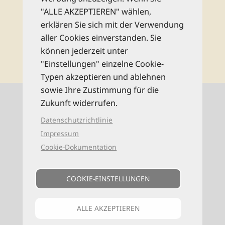
Rechtliche Hinweise
"ALLE AKZEPTIEREN" wählen,
erklären Sie sich mit der Verwendung
aller Cookies einverstanden. Sie
abonnieren
können jederzeit unter
"Einstellungen" einzelne Cookie-
Typen akzeptieren und ablehnen
sowie Ihre Zustimmung für die
Kontaktinformationen
Zukunft widerrufen.
Datenschutzrichtlinie
0521 94649-0 (Mo–Fr: 9–16 Uhr)
Impressum
Cookie-Dokumentation
info@reise-know-how.de
COOKIE-EINSTELLUNGEN
ALLE AKZEPTIEREN