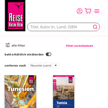
Direkt zum Inhalt
alle Filter
Filter zurücksetzen
bald erhältlich einblenden
sortieren nach
I
I
m
m
a
a
g
g
e
e