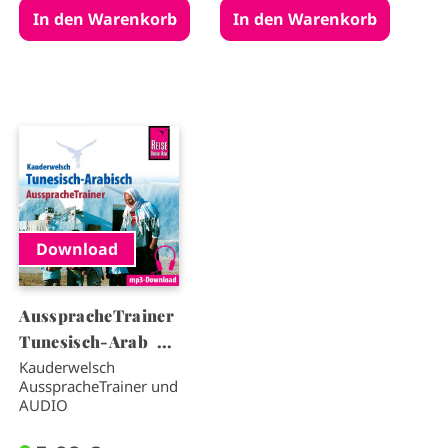
I
m
a
g
e
Download
AusspracheTrainer
Tunesisch-Arab ...
Kauderwelsch
AusspracheTrainer und
AUDIO