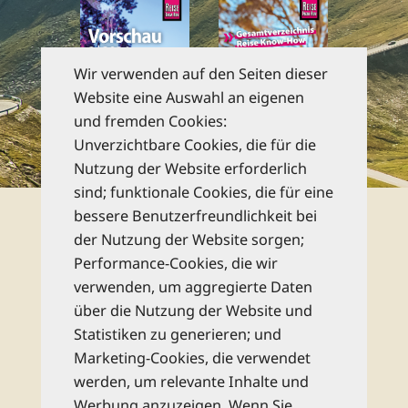
Wir verwenden auf den Seiten dieser
Website eine Auswahl an eigenen
und fremden Cookies:
Unverzichtbare Cookies, die für die
zu den Katalogen
Nutzung der Website erforderlich
sind; funktionale Cookies, die für eine
Newsletter
bessere Benutzerfreundlichkeit bei
der Nutzung der Website sorgen;
Performance-Cookies, die wir
Abonnieren Sie unseren kostenlosen
verwenden, um aggregierte Daten
monatlichen Newsletter und bleiben Sie
über die Nutzung der Website und
bestens informiert zu allen Reise-Neuheiten
Statistiken zu generieren; und
und Wissenswertem aus dem Reise Know-
Marketing-Cookies, die verwendet
How Verlag!
werden, um relevante Inhalte und
Werbung anzuzeigen. Wenn Sie