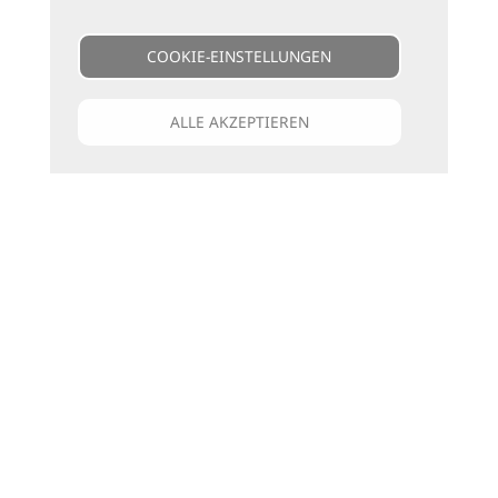
COOKIE-EINSTELLUNGEN
ALLE AKZEPTIEREN
Unsere Kataloge
Für jede Art zu reisen
die passenden Bücher