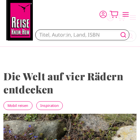
Direkt zum Inhalt
Die Welt auf vier Rädern
entdecken
Mobil reisen
Inspiration
I
m
a
g
e