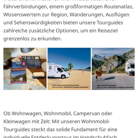
Fährverbindungen, einem großformatigen Routenatlas,
Wissenswertem zur Region, Wanderungen, Ausflügen
und Sehenswürdigkeiten bieten unsere Tourguides
zahlreiche zusätzliche Optionen, um ein Reiseziel
grenzenlos zu erkunden.
I
m
a
g
e
Ob Wohnwagen, Wohnmobil, Campervan oder
Kleinwagen mit Zelt: Mit unseren Wohnmobil-
Tourguides steckt das solide Fundament für eine
individuelle Entdeckungstour im Handschuhfach.